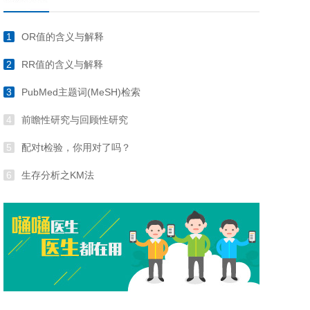
1
OR值的含义与解释
2
RR值的含义与解释
3
PubMed主题词(MeSH)检索
4
前瞻性研究与回顾性研究
5
配对t检验，你用对了吗？
6
生存分析之KM法