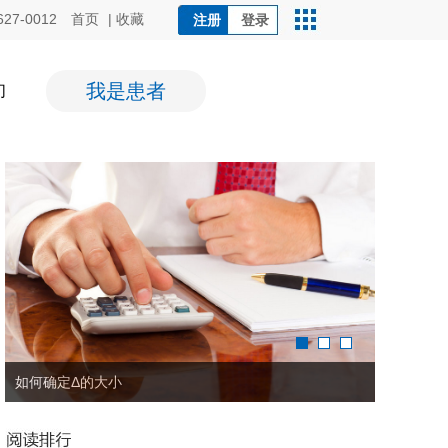
627-0012
首页
|
收藏
注册
登录
我是患者
们
横竖大不同——文章表格中应该提供“率”还是“构成比”