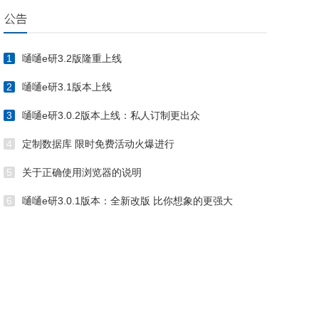
1
嗵嗵e研3.2版隆重上线
2
嗵嗵e研3.1版本上线
3
嗵嗵e研3.0.2版本上线：私人订制更出众
4
定制数据库 限时免费活动火爆进行
5
关于正确使用浏览器的说明
6
嗵嗵e研3.0.1版本：全新改版 比你想象的更强大